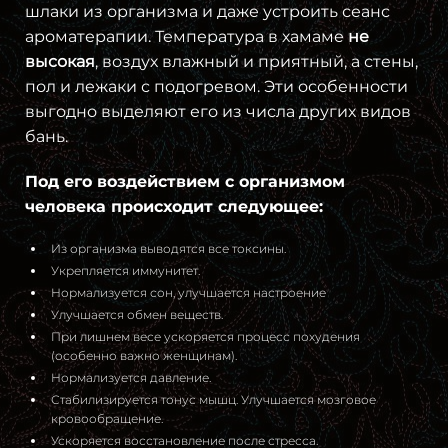
шлаки из организма и даже устроить сеанс
ароматерапии. Температура в хамаме
не
высокая
, воздух влажный и приятный, а стены,
пол и лежаки с подогревом. Эти особенности
выгодно выделяют его из числа других видов
бань.
Под его воздействием с организмом
человека происходит следующее:
Из организма выводятся все токсины.
Укрепляется иммунитет.
Нормализуется сон, улучшается настроение
Улучшается обмен веществ.
При лишнем весе ускоряется процесс похудения
(особенно важно женщинам).
Нормализуется давление.
Стабилизируется тонус мышц. Улучшается мозговое
кровообращение.
Ускоряется восстановление после стресса.